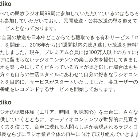
iko
にはすべての民放ラジオ局99局に参加していただいているのはもち
Mにも参加していただいており、民間放送・公共放送の壁を超え
ービスとなっております。
には全国の放送を日本中どこからでも聴取できる有料サービス「ra
」を開始し、2016年からは1週間以内の聴き逃した放送を無
たしました。現在、
プレミアム会員には100万人
以上の方々に
アに留まらないラジオコンテンツの楽しみ方を提供してきまし
オを楽しみにしてくださっている方々が聴き逃した場合はもち
方々も自らの生活スタイルにあわせて自分の好きなラジオコン
とを目的に、サービスがスタートいたしました。各ユーザーの
番組をレコメンドするサービスも開始しております。
iko
存のラジオの聴取体験（エリア、時間、興味関心）を土台に、さら
供していくとともに、オーディオコンテンツが世界的に見直さ
く力を信じて、音声に現れる人間らしさが表現されるラジオコ
o の成長ならびにラジオ業界全体の再生に向けて取り組んでいきま