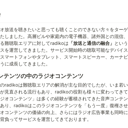
e
はラジオ放送を聴きたいと思っても聴くことのできない方々をターゲ
たしました。高層ビルや家庭内の電子機器、諸外国との混信、
難聴取エリアに対してradikoは
「放送と通信の融合」
という
スを運営してきました。サービス開始時の聴取可能なデバイス
スマートフォンやタブレット、スマートスピーカー、カーナビ
うに成長してきました。
ンテンツの中のラジオコンテンツ
のradikoは難聴取エリアの解消が主な目的でしたが、いま若
見直される流行もあり、radikoの役割も様々に変わってきてお
ジオコンテンツ」は多くの経験が蓄積されてきた音声コンテン
あり、radikoはこのラジオコンテンツを「もう一度」復権さ
オコンテンツの価値の向上、さらにはラジオ広告事業も同時に
背負ってサービスを運営してきております。