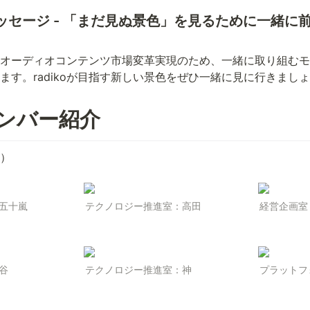
ッセージ - 「まだ見ぬ景色」を見るために一緒に
オーディオコンテンツ市場変革実現のため
、一緒に取り組むモ
ます。radikoが目指す新しい景色をぜひ一緒に見に行きまし
oメンバー紹介　
）
五十嵐
テクノロジー推進室：高田
経営企画室
谷
テクノロジー推進室：神
プラットフ