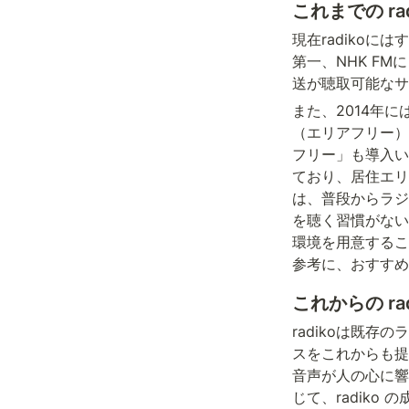
これまでの rad
現在radiko
第一、NHK F
送が聴取可能なサ
また、2014年
（エリアフリー）
フリー」も導入い
ており、居住エリ
は、普段からラジ
を聴く習慣がない
環境を用意するこ
参考に、おすすめ
これからの rad
radikoは既
スをこれからも提
音声が人の心に響
じて、radik